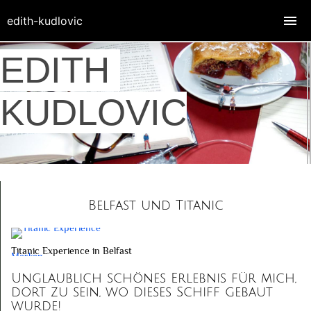
edith-kudlovic
EDITH
KUDLOVIC
Belfast und Titanic
Titanic Experience in Belfast
Merken
Unglaublich schönes Erlebnis für mich,
dort zu sein, wo dieses Schiff gebaut
wurde!