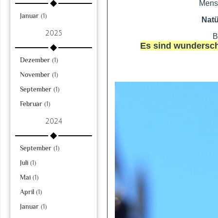
Mensc
Januar
(1)
Natü
2025
B
Es sind wundersch
Dezember
(1)
November
(1)
September
(1)
Februar
(1)
2024
September
(1)
Juli
(1)
Mai
(1)
April
(1)
Januar
(1)