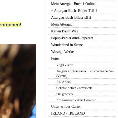
Mein Attergau-Buch 1 Online!
+ Attergau-Buch, Bilder-Teil 1
Attergau-Buch-Bilderteil 2
entgehen!
Mein Attergau!
Kelten.Baum.Weg
Popup-Papierkunst-Paperart
Wunderland in Szene
Winzige Werke
Fotos
Vögel - Birds
Tiergarten Schönbrunn- The Schönbrunn Zoo
(Vienna)
ALPAKAS
Geliebte Katzen - Loved cats
Still gesehen-
Am Gosausee - at the Gosausee
Unser wilder Garten
IRLAND - IRELAND