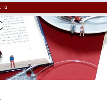
RUNG
C
st.