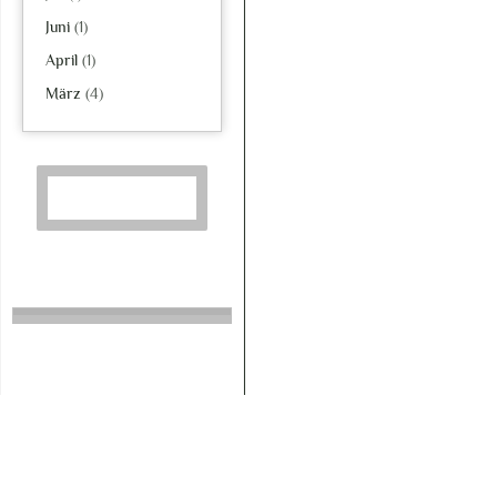
Juni
(1)
April
(1)
März
(4)