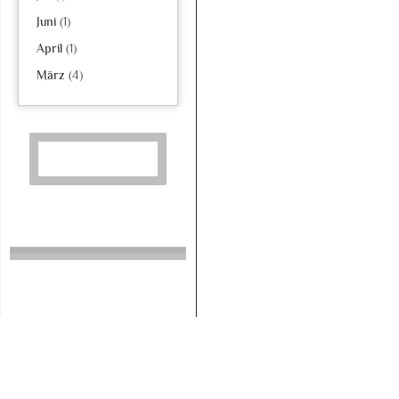
Juni
(1)
April
(1)
März
(4)