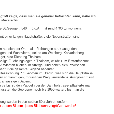
o groß zeige, dass man sie genauer betrachten kann, habe ich
 übersiedelt.
de St.Georgen, 540 m.ü.d.A., mit rund 4700 Einwohnern.
it einer langen Hauptstraße, viele Nebenstraßen sind
 hat sich der Ort in alle Richtungen stark ausgedehnt.
en und Wohnviertel, sei es am Weinberg, Kalvarienberg
Ager, also Richtung Thalham.
lige Flüchtlingslager in Thalham, wurde zum Erstaufnahme-
 Asylanten blieben im Attergau und haben sich inzwischen
ner für die gesamte Gegend bedeutet.
 Bezeichnung "St.Georgen im Dreck", weil sich die Hauptstraße
inen schlammigen, morastigen Weg verwandelte. Ausgelöst meist
rt ansässigen Bauern.
urve bis zu den Pappeln bei der Bahnhofstraße- pflasterte man
mussten die Georgener noch bis 1950 warten, bis man die
ung wurden in den späten 50er Jahren entfernt.
n zu den Bildern, jedes Bild kann vergrößert werden!